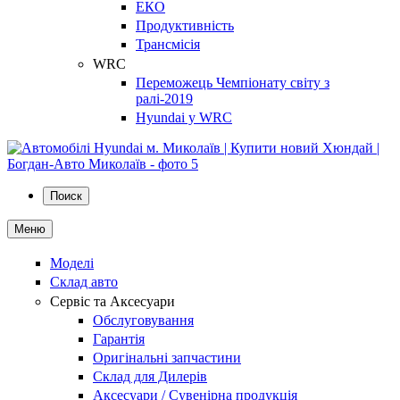
ЕКО
Продуктивність
Трансмісія
WRC
Переможець Чемпіонату світу з
ралі-2019
Hyundai у WRC
Поиск
Меню
Моделі
Склад авто
Сервіс та Аксесуари
Обслуговування
Гарантія
Оригінальні запчастини
Склад для Дилерів
Аксесуари / Сувенірна продукція