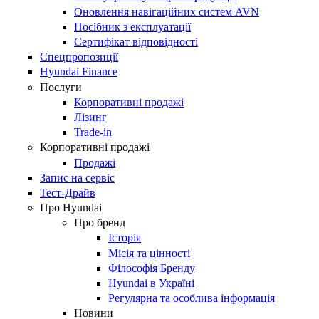
Оновлення навігаційних систем AVN
Посібник з експлуатації
Сертифікат відповідності
Спецпропозиції
Hyundai Finance
Послуги
Корпоративні продажі
Лізинг
Trade-in
Корпоративні продажі
Продажі
Запис на сервіс
Тест-Драйв
Про Hyundai
Про бренд
Історія
Місія та цінності
Філософія Бренду
Hyundai в Україні
Регулярна та особлива інформація
Новини