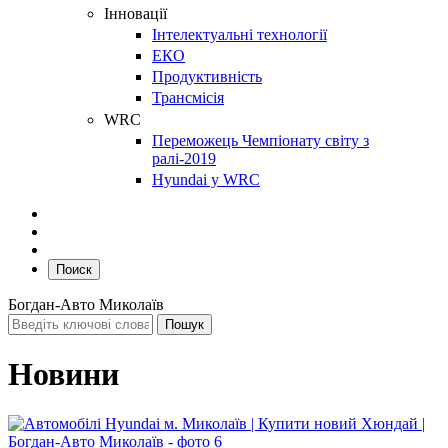
Інновації
Інтелектуальні технології
ЕКО
Продуктивність
Трансмісія
WRC
Переможець Чемпіонату світу з
ралі-2019
Hyundai у WRC
Поиск
Богдан-Авто Миколаїв
Новини