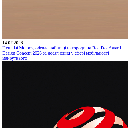
14.07.2026
Hyundai Motor здобуває найвищі нагороди на Red Dot Award
Design Concept 2026 за досягнення у сфері мобільності
майбутнього