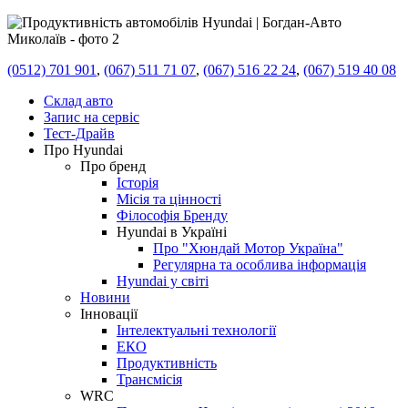
(0512) 701 901
,
(067) 511 71 07
,
(067) 516 22 24
,
(067) 519 40 08
Склад авто
Запис на сервіс
Тест-Драйв
Про Hyundai
Про бренд
Історія
Місія та цінності
Філософія Бренду
Hyundai в Україні
Про "Хюндай Мотор Україна"
Регулярна та особлива інформація
Hyundai у світі
Новини
Інновації
Інтелектуальні технології
ЕКО
Продуктивність
Трансмісія
WRC