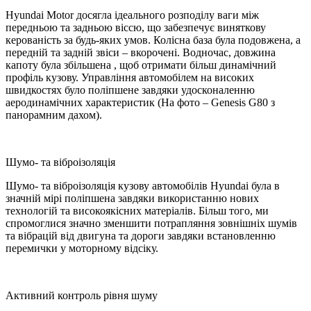
Hyundai Motor досягла ідеального розподілу ваги між
передньою та задньою віссю, що забезпечує виняткову
керованість за будь-яких умов. Колісна база була подовжена, а
передній та задній звіси – вкорочені. Водночас, довжина
капоту була збільшена , щоб отримати більш динамічний
профіль кузову. Управління автомобілем на високих
швидкостях було поліпшене завдяки удосконаленню
аеродинамічних характеристик (На фото – Genesis G80 з
панорамним дахом).
Шумо- та віброізоляція
Шумо- та віброізоляція кузову автомобілів Hyundai була в
значній мірі поліпшена завдяки використанню нових
технологій та високоякісних матеріалів. Більш того, ми
спромоглися значно зменшити потрапляння зовнішніх шумів
та вібрацій від двигуна та дороги завдяки встановленню
перемички у моторному відсіку.
Активний контроль рівня шуму