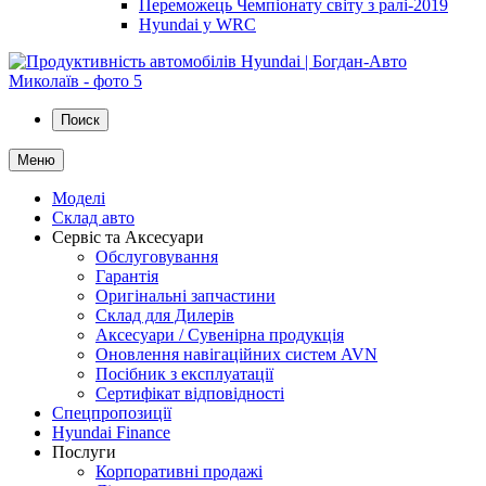
Переможець Чемпіонату світу з ралі-2019
Hyundai у WRC
Поиск
Меню
Моделі
Склад авто
Сервіс та Аксесуари
Обслуговування
Гарантія
Оригінальні запчастини
Склад для Дилерів
Аксесуари / Сувенірна продукція
Оновлення навігаційних систем AVN
Посібник з експлуатації
Сертифікат відповідності
Спецпропозиції
Hyundai Finance
Послуги
Корпоративні продажі