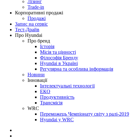
Лізинг
Trade-in
Корпоративні продажі
Продажі
Запис на сервіс
Тест-Драйв
Про Hyundai
Про бренд
Історія
Місія та цінності
Філософія Бренду
Hyundai в Україні
Регулярна та особлива інформація
Новини
Інновації
Інтелектуальні технології
ЕКО
Продуктивність
Трансмісія
WRC
Переможець Чемпіонату світу з ралі-2019
Hyundai у WRC