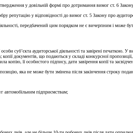
ідтвердження у довільній формі про дотримання вимог ст. 6 Закону
бру репутацію у відповідності до вимог ст. 5 Закону про аудиторс
 діяльності, передбачений цим порядком не є вичерпним і може 
особи суб’єкта аудиторської діяльності та завірені печаткою. У
опії документів, що подаються у складі конкурсної пропозиції, п
ила копію, її особистого підпису, дати завірення копії та засвідче
озицію, яка не може бути змінена після закінчення строку пода
луг автомобільним підприємствам;
бочих днів, але не більше 10-ти робочих днів після дати оприл