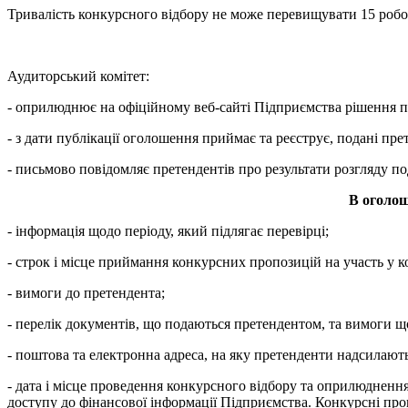
Тривалість конкурсного відбору не може перевищувати 15 робо
Аудиторський комітет:
- оприлюднює на офіційному веб-сайті Підприємства рішення пр
- з дати публікації оголошення приймає та реєструє, подані пр
- письмово повідомляє претендентів про результати розгляду п
В оголош
- інформація щодо періоду, який підлягає перевірці;
- строк і місце приймання конкурсних пропозицій на участь у к
- вимоги до претендента;
- перелік документів, що подаються претендентом, та вимоги щ
- поштова та електронна адреса, на яку претенденти надсилають
- дата і місце проведення конкурсного відбору та оприлюдненн
доступу до фінансової інформації Підприємства. Конкурсні про