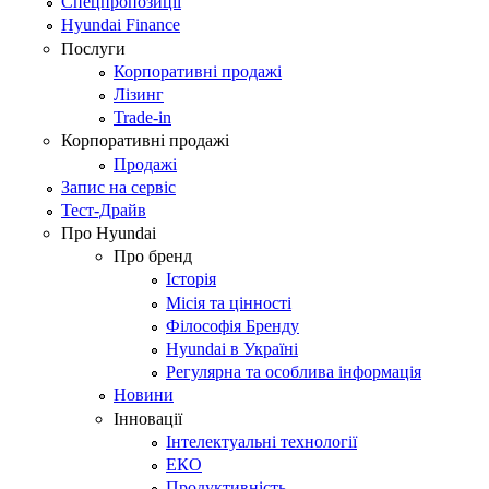
Спецпропозиції
Hyundai Finance
Послуги
Корпоративні продажі
Лізинг
Trade-in
Корпоративні продажі
Продажі
Запис на сервіс
Тест-Драйв
Про Hyundai
Про бренд
Історія
Місія та цінності
Філософія Бренду
Hyundai в Україні
Регулярна та особлива інформація
Новини
Інновації
Інтелектуальні технології
ЕКО
Продуктивність