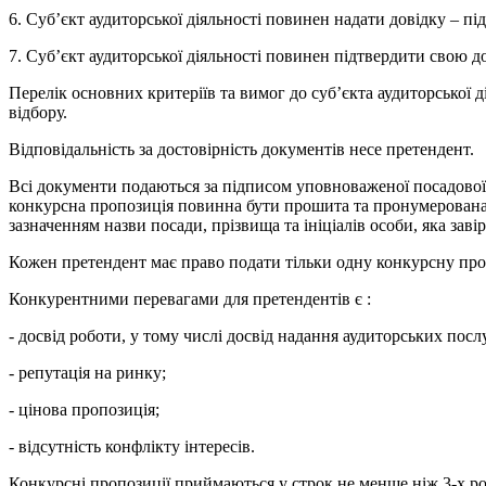
6. Суб’єкт аудиторської діяльності повинен надати довідку – п
7. Суб’єкт аудиторської діяльності повинен підтвердити свою до
Перелік основних критеріїв та вимог до суб’єкта аудиторської
відбору.
Відповідальність за достовірність документів несе претендент.
Всі документи подаються за підписом уповноваженої посадової 
конкурсна пропозиція повинна бути прошита та пронумерована; к
зазначенням назви посади, прізвища та ініціалів особи, яка завір
Кожен претендент має право подати тільки одну конкурсну проп
Конкурентними перевагами для претендентів є :
- досвід роботи, у тому числі досвід надання аудиторських пос
- репутація на ринку;
- цінова пропозиція;
- відсутність конфлікту інтересів.
Конкурсні пропозиції приймаються у строк не менше ніж 3-х ро