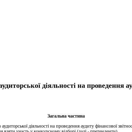
аудиторської діяльності на проведення 
Загальна частина
аудиторської діяльності на проведення аудиту фінансової звітно
я взяти участь у конкурсному відборі (далі - претенденти).