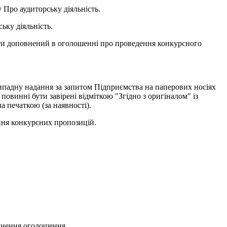
 Про аудиторську діяльність.
ьку діяльність.
бути доповнений в оголошенні про проведення конкурсного
 випадну надання за запитом Підприємства на паперових носіях
овинні бути завірені відміткою "Згідно з оригіналом" із
на печаткою (за наявності).
ння конкурсних пропозицій.
юднення оголошення.