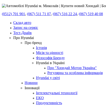
(0512) 701 901
,
(067) 511 71 07
,
(067) 516 22 24
,
(067) 519 40 08
Склад авто
Запис на сервіс
Тест-Драйв
Про Hyundai
Про бренд
Історія
Місія та цінності
Філософія Бренду
Hyundai в Україні
Про "Хюндай Мотор Україна"
Регулярна та особлива інформація
Hyundai у світі
Новини
Інновації
Інтелектуальні технології
ЕКО
Продуктивність