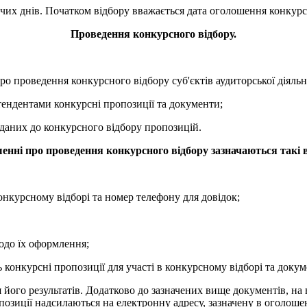
чих днів. Початком відбору вважається дата оголошення конкур
Проведення конкурсного відбору.
о проведення конкурсного відбору суб'єктів аудиторської діяльно
етендентами конкурсні пропозиції та документи;
оданих до конкурсного відбору пропозицій.
енні про проведення конкурсного відбору зазначаються такі в
онкурсному відборі та номер телефону для довідок;
одо їх оформлення;
 конкурсні пропозиції для участі в конкурсному відборі та доку
я його результатів. Додатково до зазначених вище документів, н
позиції надсилаються на електронну адресу, зазначену в оголоше