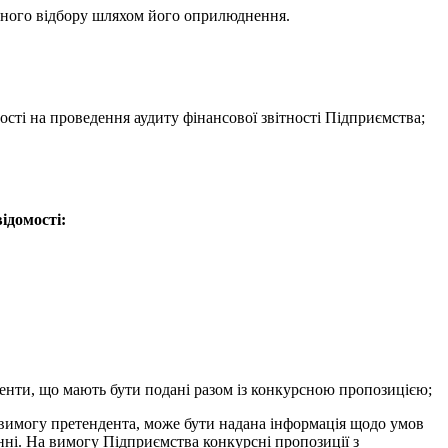
сного відбору шляхом його оприлюднення.
сті на проведення аудиту фінансової звітності Підприємства;
ідомості:
менти, що мають бути подані разом із конкурсною пропозицією;
а вимогу претендента, може бути надана інформація щодо умов
нні. На вимогу Підприємства конкурсні пропозиції з