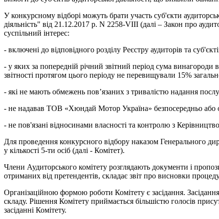
У конкурсному відборі можуть брати участь суб'єкти аудиторськ
діяльність" від 21.12.2017 р. N 2258-VIII (далі – Закон про ауд
суспільний інтерес:
- включені до відповідного розділу Реєстру аудиторів та суб'єкті
- у яких за попередній річний звітний період сума винагороди 
звітності протягом цього періоду не перевищували 15% загальн
- які не мають обмежень пов’язаних з тривалістю надання по
- не надавав ТОВ «Хюндай Мотор Україна» безпосередньо або оп
- не пов'язані відносинами власності та контролю з Керівниц
Для проведення конкурсного відбору наказом Генерального д
у кількості 5-ти осіб (далі - Комітет).
Члени Аудиторського комітету розглядають документи і пропозиц
отриманих від претендентів, складає звіт про висновки процеду
Організаційною формою роботи Комітету є засідання. Засідання 
складу. Рішення Комітету приймається більшістю голосів присут
засіданні Комітету.