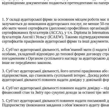
відповідними документами подаються претендентами на паперових
1. У складі аудиторської фірми за основним місцем роботи має
залучаються до виконання аудиторських послуг, не менше 50-ти 
або мати чинні сертифікати (дипломи) професійних організацій
сертифікованих бухгалтерів (АССА), у т.ч. Diploma in Internati
бухгалтерів Англії і Уельсу (ICAEW). Такими підтверджуючими д
сертифікатів працівників аудиторської фірми та інші документи
2. Суб’єкт аудиторської діяльності, зобов’язаний мати (і надат
особами, укладений відповідно до типової форми договору стра
погодженням з Органом суспільного нагляду за аудиторською ді
інше не передбачено законом.
3. Суб’єкт аудиторської діяльності, його штатні працівники аб
підприємствам, що становлять суспільний інтерес. Досвід робот
аудиторської діяльності повинен надати довідку у довільній фор
4. Суб’єкт аудиторської діяльності повинен надати довідку – пі
фінансовий стан та Звіту про сукупні доходи за останні три звіт
5. Суб’єкт аудиторської діяльності повинен надати письмовий д
Підприємству (виконання завдання з обов’язкового аудиту фінан