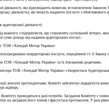
ої діяльності, які відповідають вимогам, встановленим Законом У
иторську діяльність), які можуть надавати послуги з обов'язкового
в аудиторської діяльності;
від кожного з підприємств, що становлять суспільний інтерес, як
ої суми доходу від надання аудиторських послуг;
слуг ТОВ «Хюндай Мотор Україна»
осередковано неаудиторські послуги, передбачені ст. 6 Закону п
твом ТОВ «Хюндай Мотор Україна» та їх близькими родичами.
иректора ТОВ «Хюндай Мотор Україна» створюється Аудиторськи
ії, внесені претендентами. Комітет забезпечує відкритість конку
ри відбору.
Комітету проводяться в разі потреби. Засідання Комітету є повн
ніх на засіданні його членів і фіксується протоколом. У разі рів