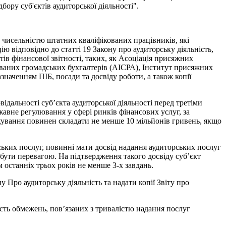
ору суб'єктів аудиторської діяльності".
 чисельністю штатних кваліфікованих працівників, які
ю відповідно до статті 19 Закону про аудиторську діяльність,
ів фінансової звітності, таких, як Асоціація присяжних
ікованих громадських бухгалтерів (АІСРА), Інститут присяжних
наченням ПІБ, посади та досвіду роботи, а також копії
відальності суб’єкта аудиторської діяльності перед третіми
авне регулювання у сфері ринків фінансових услуг, за
хування повинен складати не менше 10 мільйонів гривень, якщо
рських послуг, повинні мати досвід надання аудиторських послуг
 бути перевагою. На підтвердження такого досвіду суб’єкт
м останніх трьох років не менше 3-х завдань.
у Про аудиторську діяльність та надати копії Звіту про
ість обмежень, пов’язаних з тривалістю надання послуг