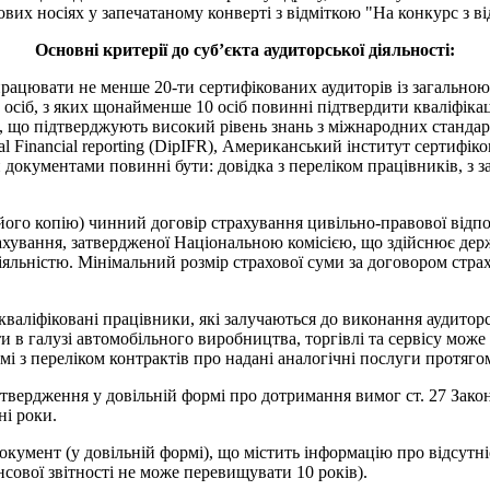
 носіях у запечатаному конверті з відміткою "На конкурс з відб
Основні критерії до суб’єкта аудиторської діяльності:
 працювати не менше 20-ти сертифікованих аудиторів із загальною
осіб, з яких щонайменше 10 осіб повинні підтвердити кваліфікаці
, що підтверджують високий рівень знань з міжнародних стандарт
onal Financial reporting (DipIFR), Американський інститут сертиф
окументами повинні бути: довідка з переліком працівників, з заз
.
и його копію) чинний договір страхування цивільно-правової відпо
хування, затвердженої Національною комісією, що здійснює держ
яльністю. Мінімальний розмір страхової суми за договором стра
о кваліфіковані працівники, які залучаються до виконання аудито
и в галузі автомобільного виробництва, торгівлі та сервісу може
мі з переліком контрактів про надані аналогічні послуги протяго
дтвердження у довільній формі про дотримання вимог ст. 27 Закон
ні роки.
окумент (у довільній формі), що містить інформацію про відсутн
сової звітності не може перевищувати 10 років).