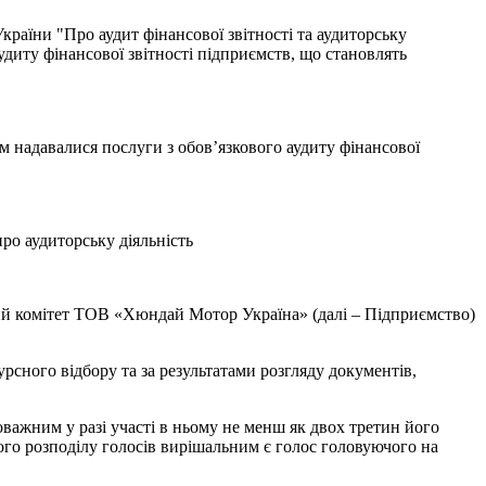
країни "Про аудит фінансової звітності та аудиторську
 аудиту фінансової звітності підприємств, що становлять
им надавалися послуги з обов’язкового аудиту фінансової
ро аудиторську діяльність
й комітет ТОВ «Хюндай Мотор Україна» (далі – Підприємство)
рсного відбору та за результатами розгляду документів,
оважним у разі участі в ньому не менш як двох третин його
ного розподілу голосів вирішальним є голос головуючого на