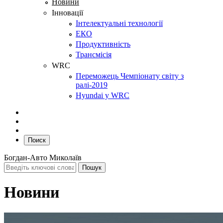
Новини
Інновації
Інтелектуальні технології
ЕКО
Продуктивність
Трансмісія
WRC
Переможець Чемпіонату світу з
ралі-2019
Hyundai у WRC
Поиск
Богдан-Авто Миколаїв
Новини