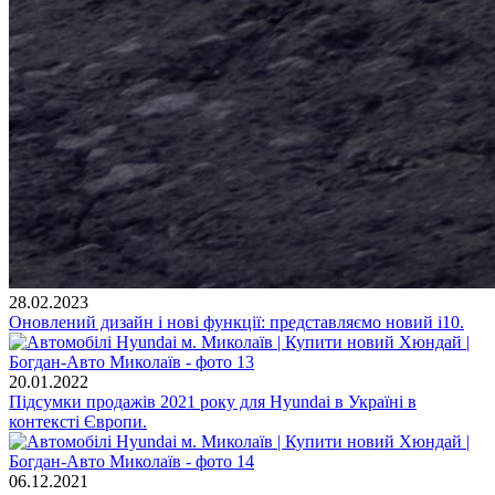
28.02.2023
Оновлений дизайн і нові функції: представляємо новий i10.
20.01.2022
Підсумки продажів 2021 року для Hyundai в Україні в
контексті Європи.
06.12.2021