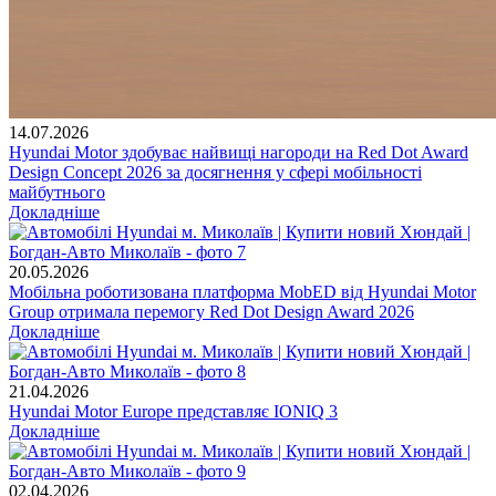
14.07.2026
Hyundai Motor здобуває найвищі нагороди на Red Dot Award
Design Concept 2026 за досягнення у сфері мобільності
майбутнього
Докладніше
20.05.2026
Мобільна роботизована платформа MobED від Hyundai Motor
Group отримала перемогу Red Dot Design Award 2026
Докладніше
21.04.2026
Hyundai Motor Europe представляє IONIQ 3
Докладніше
02.04.2026