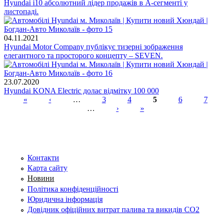
Hyundai i10 абсолютний лідер продажів в A-сегменті у
листопаді.
04.11.2021
Hyundai Motor Company публікує тизерні зображення
елегантного та просторого концепту – SEVEN.
23.07.2020
Hyundai KONA Electric долає відмітку 100 000
«
‹
…
3
4
5
6
7
…
›
»
Сторінки
Контакти
Карта сайту
Новини
Політика конфіденційності
Юридична інформація
Довідник офіційних витрат палива та викидів СО2