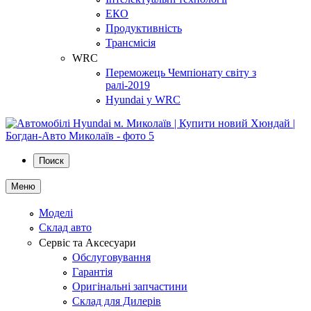
ЕКО
Продуктивність
Трансмісія
WRC
Переможець Чемпіонату світу з
ралі-2019
Hyundai у WRC
Поиск
Меню
Моделі
Склад авто
Сервіс та Аксесуари
Обслуговування
Гарантія
Оригінальні запчастини
Склад для Дилерів