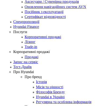
Аксесуари / Сувенірна продукція
Оновлення навігаційних систем AVN
Посібник з експлуатації
Сертифікат відповідності
Спецпропозиції
Hyundai Finance
Послуги
Корпоративні продажі
Лізинг
Trade-in
Корпоративні продажі
Продажі
Запис на сервіс
Тест-Драйв
Про Hyundai
Про бренд
Історія
Місія та цінності
Філософія Бренду
Hyundai в Україні
Регулярна та особлива інформація