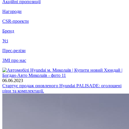
Акційні пропозиції
Нагороди
CSR-проекти
Бренд
Усі
Прес-релізи
ЗМІ про нас
06.06.2023
Стартує продаж оновленого Hyundai PALISADE: оголошені
ціни та комплектації.