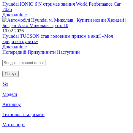
Hyundai IONIQ 6 N отримав звання World Performance Car
2026
Докладніше
10.02.2026
Hyundai TUCSON став головним призом в акції «Моя
кредитка рулить»
Докладніше
Попередній
Призупинити
Наступний
Введіть ключові слова для пошуку
Усі
Моделі
Автошоу
Технології та дизайн
Мотоспорт