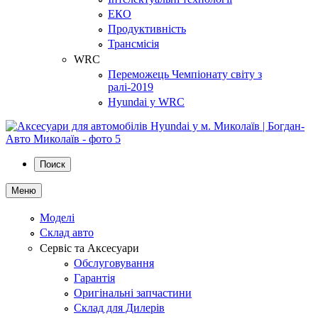
ЕКО
Продуктивність
Трансмісія
WRC
Переможець Чемпіонату світу з
ралі-2019
Hyundai у WRC
Поиск
Меню
Моделі
Склад авто
Сервіс та Аксесуари
Обслуговування
Гарантія
Оригінальні запчастини
Склад для Дилерів