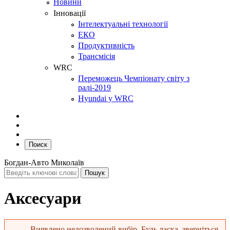
Новини
Інновації
Інтелектуальні технології
ЕКО
Продуктивність
Трансмісія
WRC
Переможець Чемпіонату світу з
ралі-2019
Hyundai у WRC
Поиск
Богдан-Авто Миколаїв
Аксесуари
Виявлено недозволений вибір. Будь ласка, зверніться