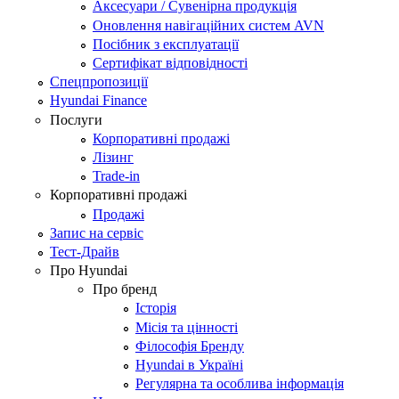
Аксесуари / Сувенірна продукція
Оновлення навігаційних систем AVN
Посібник з експлуатації
Сертифікат відповідності
Спецпропозиції
Hyundai Finance
Послуги
Корпоративні продажі
Лізинг
Trade-in
Корпоративні продажі
Продажі
Запис на сервіс
Тест-Драйв
Про Hyundai
Про бренд
Історія
Місія та цінності
Філософія Бренду
Hyundai в Україні
Регулярна та особлива інформація