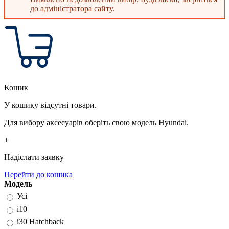
до адміністратора сайту.
Повідомлення про помилку
Кошик
У кошику відсутні товари.
Для вибору аксесуарів оберіть свою модель Hyundai.
+
Надіслати заявку
Перейти до кошика
Модель
Усі
i10
i30 Hatchback